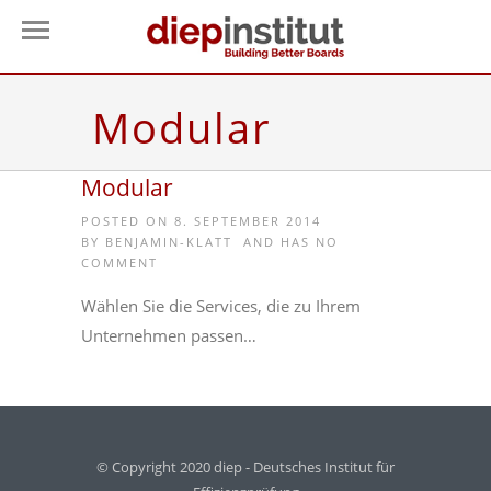
Modular
Modular
POSTED ON 8. SEPTEMBER 2014
BY
BENJAMIN-KLATT
AND HAS
NO
COMMENT
Wählen Sie die Services, die zu Ihrem
Unternehmen passen…
© Copyright 2020 diep - Deutsches Institut für