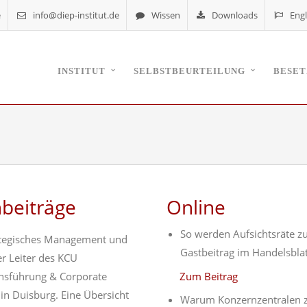
e
info@diep-institut.de
Wissen
Downloads
Engl
INSTITUT
SELBSTBEURTEILUNG
BESE
beiträge
Online
So werden Aufsichtsräte z
rategisches Management und
Gastbeitrag im Handelsblat
r Leiter des KCU
sführung & Corporate
Zum Beitrag
n Duisburg. Eine Übersicht
Warum Konzernzentralen z